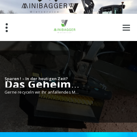
Zum
Inhalt
springen
Sparen ! – In der heutigen Zeit?
Das Geheimnis des Könnens liegt im Wollen.
Gerne recyceln wir Ihr anfallendes Material vor Ort um somit die entsorgungskosten zu senken.